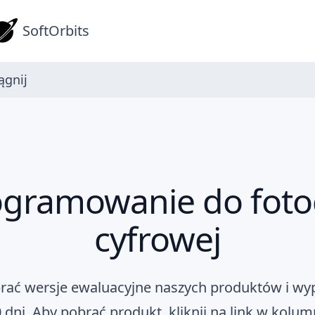
SoftOrbits
ągnij
gramowanie do fotog
cyfrowej
rać wersje ewaluacyjne naszych produktów i wy
 dni. Aby pobrać produkt, kliknij na link w kolum