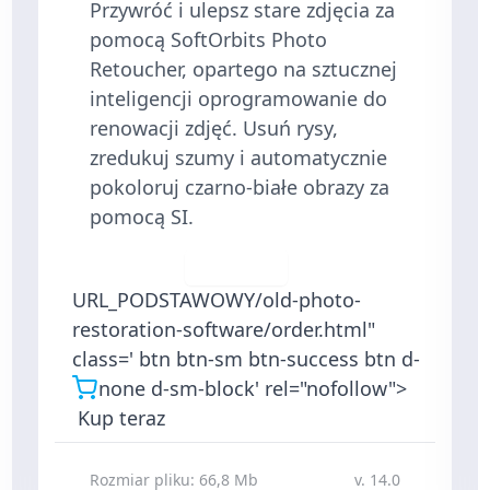
Przywróć i ulepsz stare zdjęcia za
pomocą SoftOrbits Photo
Retoucher, opartego na sztucznej
inteligencji oprogramowanie do
renowacji zdjęć. Usuń rysy,
zredukuj szumy i automatycznie
pokoloruj czarno-białe obrazy za
pomocą SI.
Pobierz
URL_PODSTAWOWY/old-photo-
restoration-software/order.html"
class=' btn btn-sm btn-success btn d-
none d-sm-block' rel="nofollow">
Kup teraz
Rozmiar pliku: 66,8 Mb
v. 14.0