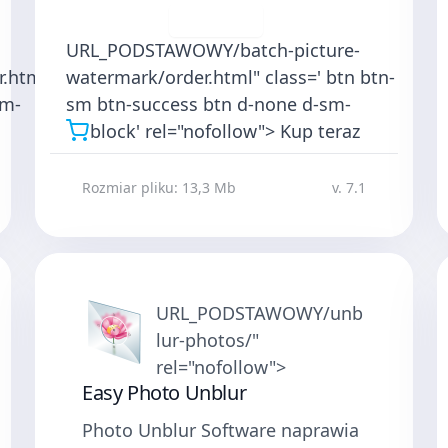
Pobierz
URL_PODSTAWOWY/batch-picture-
.html"
watermark/order.html" class=' btn btn-
sm-
sm btn-success btn d-none d-sm-
block' rel="nofollow">
Kup teraz
Rozmiar pliku: 13,3 Mb
v. 7.1
URL_PODSTAWOWY/unb
lur-photos/"
rel="nofollow">
Easy Photo Unblur
Photo Unblur Software naprawia