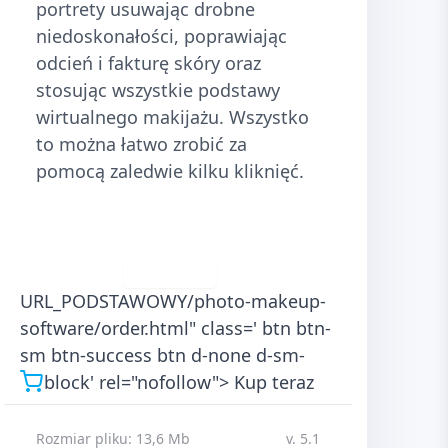
portrety usuwając drobne
niedoskonałości, poprawiając
odcień i fakturę skóry oraz
stosując wszystkie podstawy
wirtualnego makijażu. Wszystko
to można łatwo zrobić za
pomocą zaledwie kilku kliknięć.
Pobierz
URL_PODSTAWOWY/photo-makeup-
software/order.html" class=' btn btn-
sm btn-success btn d-none d-sm-
block' rel="nofollow">
Kup teraz
Rozmiar pliku: 13,6 Mb
v. 5.1