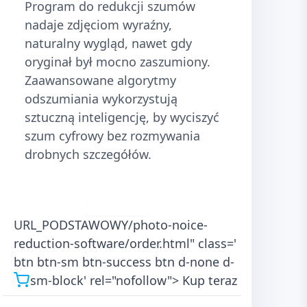
Program do redukcji szumów
nadaje zdjęciom wyraźny,
naturalny wygląd, nawet gdy
oryginał był mocno zaszumiony.
Zaawansowane algorytmy
odszumiania wykorzystują
sztuczną inteligencję, by wyciszyć
szum cyfrowy bez rozmywania
drobnych szczegółów.
Pobierz
URL_PODSTAWOWY/photo-noice-
reduction-software/order.html" class='
btn btn-sm btn-success btn d-none d-
sm-block' rel="nofollow">
Kup teraz