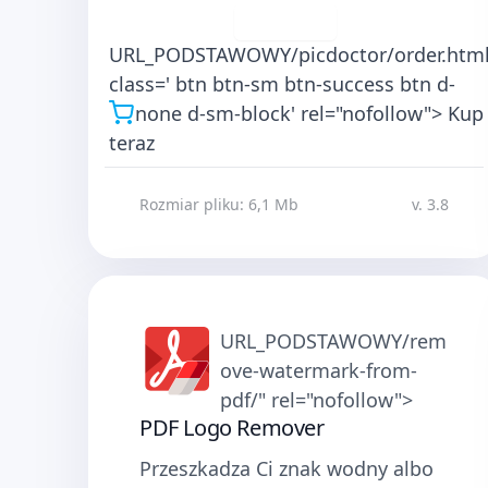
Pobierz
URL_PODSTAWOWY/picdoctor/order.html
class=' btn btn-sm btn-success btn d-
none d-sm-block' rel="nofollow">
Kup
teraz
Rozmiar pliku: 6,1 Mb
v. 3.8
URL_PODSTAWOWY/rem
ove-watermark-from-
pdf/" rel="nofollow">
PDF Logo Remover
Przeszkadza Ci znak wodny albo