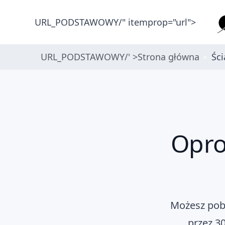
URL_PODSTAWOWY/" itemprop="url">
URL_PODSTAWOWY/' >
Strona główna
Ści
Opro
Możesz pob
przez 30