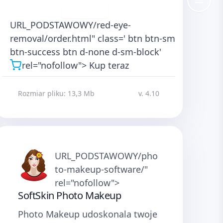
Pobierz
URL_PODSTAWOWY/red-eye-
removal/order.html" class=' btn btn-sm
btn-success btn d-none d-sm-block'
rel="nofollow">
Kup teraz
Rozmiar pliku: 13,3 Mb
v. 4.10
URL_PODSTAWOWY/pho
to-makeup-software/"
rel="nofollow">
SoftSkin Photo Makeup
Photo Makeup udoskonala twoje