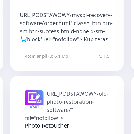
Pobierz
"
URL_PODSTAWOWY/mysql-recovery-
software/order.html" class=' btn btn-
sm btn-success btn d-none d-sm-
block' rel="nofollow">
Kup teraz
Rozmiar pliku: 6,1 Mb
v. 1.5
URL_PODSTAWOWY/old-
photo-restoration-
software/"
rel="nofollow">
Photo Retoucher