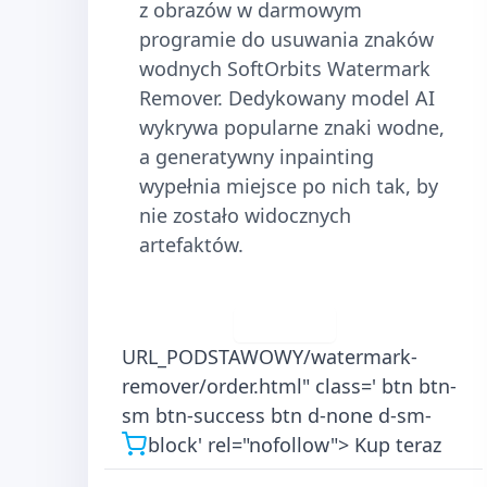
z obrazów w darmowym
programie do usuwania znaków
wodnych SoftOrbits Watermark
Remover. Dedykowany model AI
wykrywa popularne znaki wodne,
a generatywny inpainting
wypełnia miejsce po nich tak, by
nie zostało widocznych
artefaktów.
Pobierz
URL_PODSTAWOWY/watermark-
remover/order.html" class=' btn btn-
sm btn-success btn d-none d-sm-
block' rel="nofollow">
Kup teraz