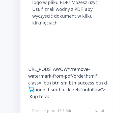
logo w pliku PDF? Możesz użyć
Usuń znak wodny z PDF, aby
wyczyścić dokument w kilku
kliknięciach.
Pobierz
URL_PODSTAWOWY/remove-
watermark-from-pdf/order.html"
class=' btn btn-sm btn-success btn d-
none d-sm-block' rel="nofollow">
Kup teraz
Rozmiar pliku: 16,6 Mb
v. 1.6