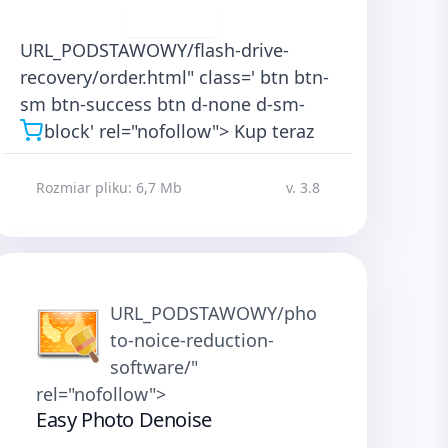
Pobierz
URL_PODSTAWOWY/flash-drive-
recovery/order.html" class=' btn btn-
sm btn-success btn d-none d-sm-
block' rel="nofollow">
Kup teraz
Rozmiar pliku: 6,7 Mb
v. 3.8
URL_PODSTAWOWY/pho
to-noice-reduction-
software/"
rel="nofollow">
Easy Photo Denoise