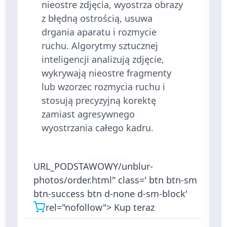
nieostre zdjęcia, wyostrza obrazy
z błędną ostrością, usuwa
drgania aparatu i rozmycie
ruchu. Algorytmy sztucznej
inteligencji analizują zdjęcie,
wykrywają nieostre fragmenty
lub wzorzec rozmycia ruchu i
stosują precyzyjną korektę
zamiast agresywnego
wyostrzania całego kadru.
Pobierz
URL_PODSTAWOWY/unblur-
photos/order.html" class=' btn btn-sm
btn-success btn d-none d-sm-block'
rel="nofollow">
Kup teraz