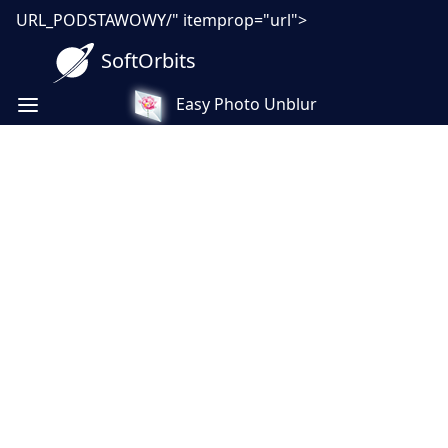
URL_PODSTAWOWY/" itemprop="url">
SoftOrbits
Easy Photo Unblur
Program do usuwania
zamazania na zdjęciach
Photo Unblur Software naprawia nieostre
zdjęcia, wyostrza obrazy z błędną ostrością,
usuwa drgania aparatu i rozmycie ruchu.
Algorytmy sztucznej inteligencji analizują
zdjęcie, wykrywają nieostre fragmenty lub
wzorzec rozmycia ruchu i stosują precyzyjną
korektę zamiast agresywnego wyostrzania