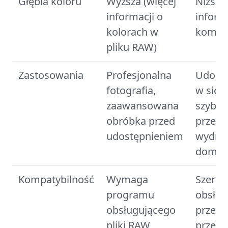
Głębia koloru
Wyższa (więcej
Niższa
informacji o
inform
kolorach w
kompre
pliku RAW)
Zastosowania
Profesjonalna
Udostę
fotografia,
w sieci
zaawansowana
szybki
obróbka przed
przegl
udostępnieniem
wydruk
domo
Kompatybilność
Wymaga
Szerok
programu
obsług
obsługującego
przez
pliki RAW
przegl