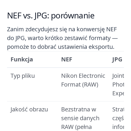
NEF vs. JPG: porównanie
Zanim zdecydujesz się na konwersję NEF
do JPG, warto krótko zestawić formaty —
pomoże to dobrać ustawienia eksportu.
Funkcja
NEF
JPG
Typ pliku
Nikon Electronic
Joint
Format (RAW)
Photog
Expert
Jakość obrazu
Bezstratna w
Stratn
sensie danych
część
RAW (pełna
informa