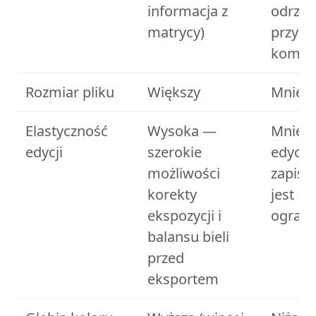
informacja z
odrzu
matrycy)
przy
kompre
Rozmiar pliku
Większy
Mniejs
Elastyczność
Wysoka —
Mniejs
edycji
szerokie
edycja
możliwości
zapisi
korekty
jest
ekspozycji i
ograni
balansu bieli
przed
eksportem