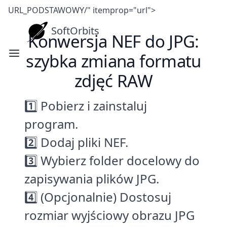
URL_PODSTAWOWY/" itemprop="url">
SoftOrbits
Konwersja NEF do JPG:
szybka zmiana formatu
zdjęć RAW
1️⃣ Pobierz i zainstaluj
program.
2️⃣ Dodaj pliki NEF.
3️⃣ Wybierz folder docelowy do
zapisywania plików JPG.
4️⃣ (Opcjonalnie) Dostosuj
rozmiar wyjściowy obrazu JPG