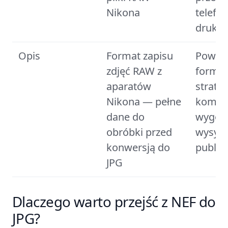
Nikona
telefon
drukar
Opis
Format zapisu
Powsz
zdjęć RAW z
format
aparatów
stratne
Nikona — pełne
kompre
dane do
wygod
obróbki przed
wysyłki
konwersją do
publika
JPG
Dlaczego warto przejść z NEF do
JPG?