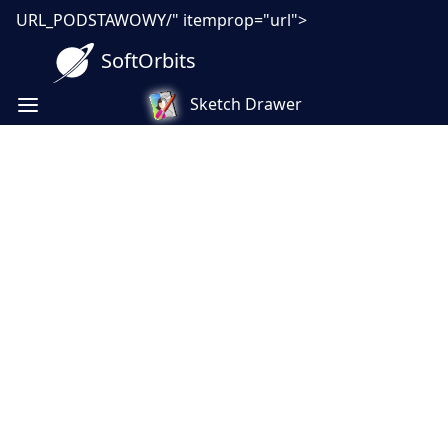
URL_PODSTAWOWY/" itemprop="url">
SoftOrbits
Sketch Drawer
Twórca konturów obrazu dla
zdjęć - wsadowa sztuka
liniowa, bez ręcznego
rysowania
Przekształcaj zdjęcia w czyste kontury i sztukę
liniową na swoim komputerze, bez
przesyłania. Przetwarzaj cały folder, dostosuj
grubość linii i drukuj szablony lub strony do