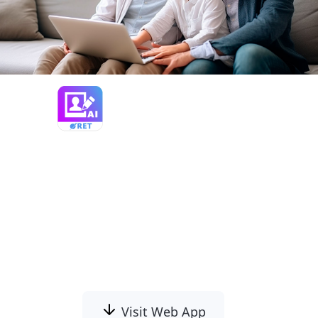
Photo Retoucher
Przywróć i ulepsz stare zdjęcia za pomocą
SoftOrbits Photo Retoucher, opartego na
sztucznej inteligencji oprogramowanie do
renowacji zdjęć. Usuń rysy, zredukuj szumy
i automatycznie pokoloruj czarno-białe
obrazy za pomocą SI.
Visit Web App