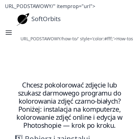
URL_PODSTAWOWY/" itemprop="url">
SoftOrbits
URL_PODSTAWOWY/how-to/' style='color:#fff;'>How-tos
Jak pokolorować czarno-białe
zdjęcia: program, kolorowanie
online i Photoshop
Chcesz pokolorować zdjęcie lub
szukasz darmowego programu do
kolorowania zdjęć czarno-białych?
Poniżej: instalacja na komputerze,
kolorowanie zdjęć online i edycja w
Photoshopie — krok po kroku.
1️⃣ Pobierz i zainstaluj