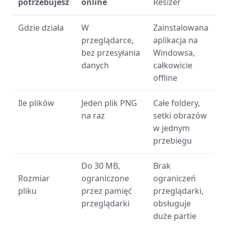
potrzebujesz
online
Resizer
Gdzie działa
W
Zainstalowana
przeglądarce,
aplikacja na
bez przesyłania
Windowsa,
danych
całkowicie
offline
Ile plików
Jeden plik PNG
Całe foldery,
na raz
setki obrazów
w jednym
przebiegu
Do 30 MB,
Brak
Rozmiar
ograniczone
ograniczeń
pliku
przez pamięć
przeglądarki,
przeglądarki
obsługuje
duże partie