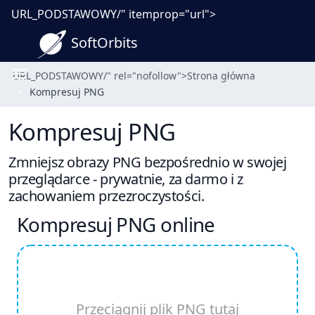
URL_PODSTAWOWY/" itemprop="url">
SoftOrbits
URL_PODSTAWOWY
/" rel="nofollow">
Strona główna
Kompresuj PNG
Kompresuj PNG
Zmniejsz obrazy PNG bezpośrednio w swojej
przeglądarce - prywatnie, za darmo i z
zachowaniem przezroczystości.
Kompresuj PNG online
Przeciągnij plik PNG tutaj